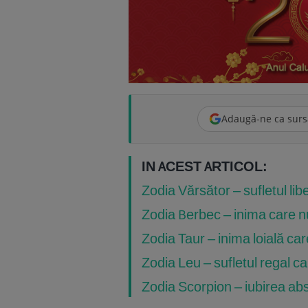
Adaugă-ne ca surs
IN ACEST ARTICOL:
Zodia Vărsător – sufletul li
Zodia Berbec – inima care n
Zodia Taur – inima loială ca
Zodia Leu – sufletul regal ca
Zodia Scorpion – iubirea ab