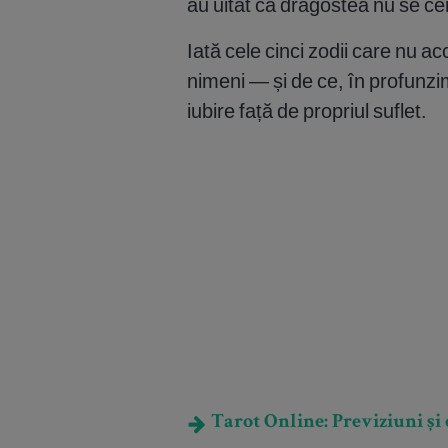
au uitat că dragostea nu se c
Iată cele cinci zodii care nu ac
nimeni — și de ce, în profunzi
iubire față de propriul suflet.
Tarot Online: Previziuni și e