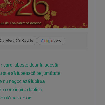
G
o
o
g
l
e
ă preferată în Google
News
ber care iubește doar în adevăr
u știe să iubească pe jumătate
re nu negociază iubirea
re cere iubire deplină
solută sau deloc