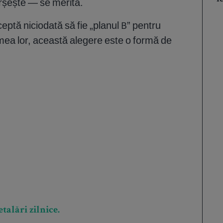
erșește — se merită.
ceptă niciodată să fie „planul B” pentru
mea lor, această alegere este o formă de
talări zilnice.