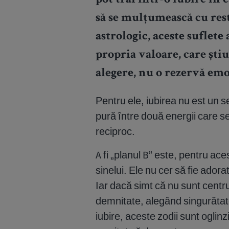
pot trăi într-o iubire în 
să se mulțumească cu rest
astrologic, aceste suflete
propria valoare, care știu
alegere, nu o rezervă emo
Pentru ele, iubirea nu est un s
pură între două energii care s
reciproc.
A fi „planul B” este, pentru ac
sinelui. Ele nu cer să fie adorat
Iar dacă simt că nu sunt centru
demnitate, alegând singurătat
iubire, aceste zodii sunt oglinzi