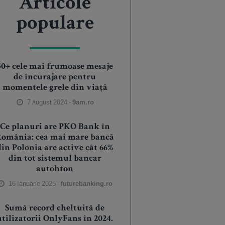
Articole
populare
50+ cele mai frumoase mesaje
de încurajare pentru
momentele grele din viață
7 August 2024 -
9am.ro
Ce planuri are PKO Bank în
România: cea mai mare bancă
din Polonia are active cât 66%
din tot sistemul bancar
autohton
16 Ianuarie 2025 -
futurebanking.ro
Sumă record cheltuită de
utilizatorii OnlyFans în 2024.