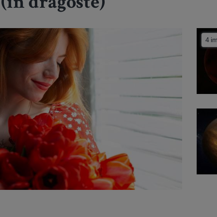
(în dragoste)
4 i