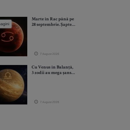
Marte în Rac până pe
magini
28 septembrie. Șapte
săptămâni în care
emoțiile devin
combustibil pentru
ambiție. Luptăm
pentru ce iubim
7 August 2026
Cu Venus în Balanță,
3 zodii au mega șanse
să își întâlnească
dragostea până la
finele tranzitului (și
chiar să se
căsătorească)
7 August 2026