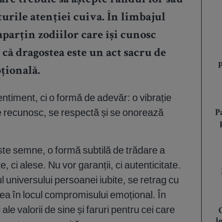
care trebuie să aștepte rândul lor sau
urile atenției cuiva. În limbajul
 aparțin zodiilor care își cunosc
 că dragostea este un act sacru de
țională.
entiment, ci o formă de adevăr: o vibrație
e recunosc, se respectă și se onorează
P
este semne, o formă subtilă de trădare a
e, ci alese. Nu vor garanții, ci autenticitate.
l universului persoanei iubite, se retrag cu
ea în locul compromisului emoțional. În
 ale valorii de sine și faruri pentru cei care
l