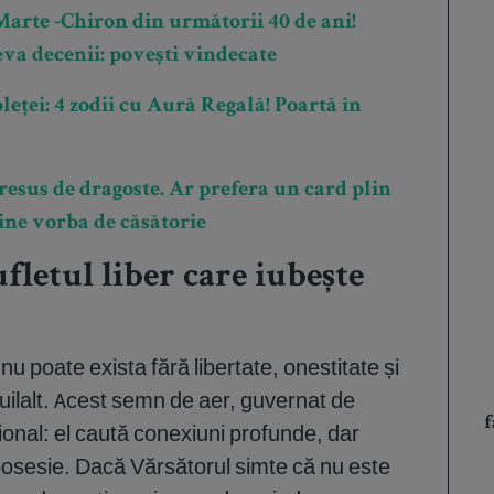
Marte -Chiron din următorii 40 de ani!
eva decenii: povești vindecate
eței: 4 zodii cu Aură Regală! Poartă în
resus de dragoste. Ar prefera un card plin
vine vorba de căsătorie
fletul liber care iubește
nu poate exista fără libertate, onestitate și
luilalt. Acest semn de aer, guvernat de
f
onal: el caută conexiuni profunde, dar
osesie. Dacă Vărsătorul simte că nu este