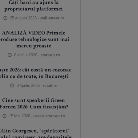
Câți bani au ajuns la
proprietarul platformei
25 August 2025 -
wall-street.ro
ANALIZĂ VIDEO Primele
produse tehnologice sunt mai
mereu proaste
6 Aprilie 2026 -
start-up.ro
aște 2026: cât costă un cozonac
plin cu de toate, în București
8 Aprilie 2026 -
retail.ro
Cine sunt speakerii Green
Forum 2026: Cum finanțăm?
15 Mai 2026 -
green.start-up.ro
Călin Georgescu, ”apărătorul”
eului românesc, are depozitele