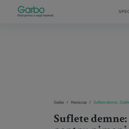
SPEC
Ghid pentru o viață împlinită
Garbo
Horoscop
Suflete demne: Zodiil
Suflete demne: 