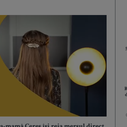
ța-mamă Ceres își reia mersul direct