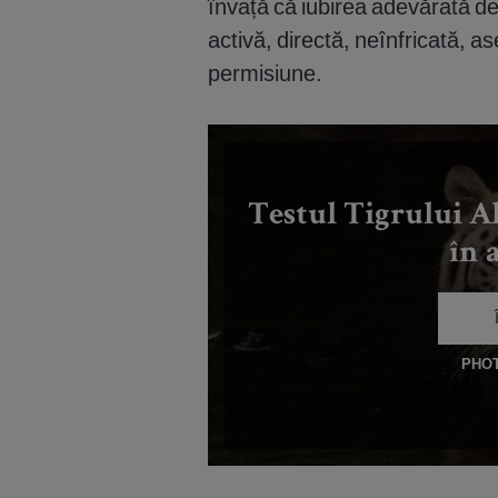
învață că iubirea adevărată d
activă, directă, neînfricată, 
permisiune.