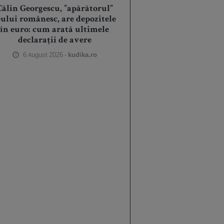
Călin Georgescu, ”apărătorul”
eului românesc, are depozitele
în euro: cum arată ultimele
declarații de avere
6 August 2026 -
kudika.ro