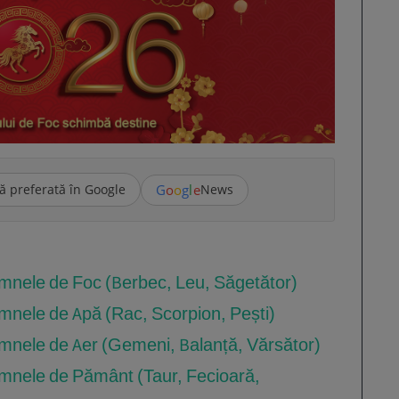
G
o
o
g
l
e
ă preferată în Google
News
emnele de Foc (Berbec, Leu, Săgetător)
emnele de Apă (Rac, Scorpion, Pești)
emnele de Aer (Gemeni, Balanță, Vărsător)
emnele de Pământ (Taur, Fecioară,