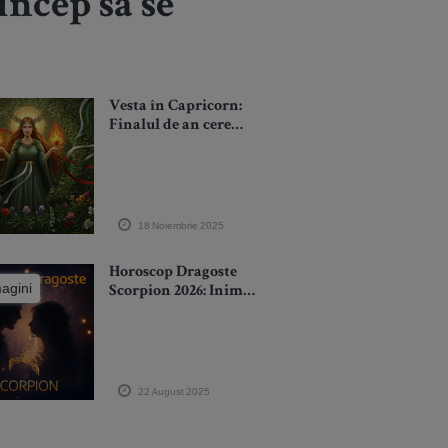
încep să se
Vesta în Capricorn:
Finalul de an cere
disciplină, claritate și
loialitate față de
propriul drum!
Renunțăm la ambiții
trecătoare
18 Noiembrie 2025
Horoscop Dragoste
magini
Scorpion 2026: Inima
ta cere o iubire reală
și te face să te
confrunți cu frici
vechi
22 August 2025