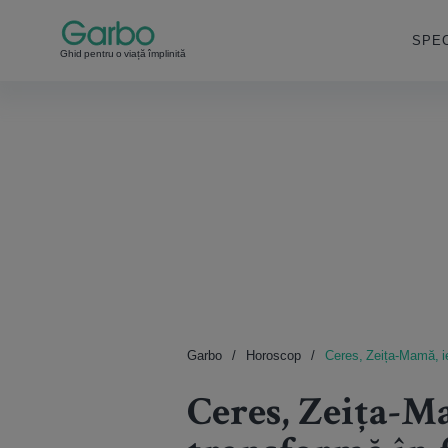
SPEC
Ghid pentru o viață împlinită
Garbo
Horoscop
Ceres, Zeița-Mamă, ies
Ceres, Zeița-Ma