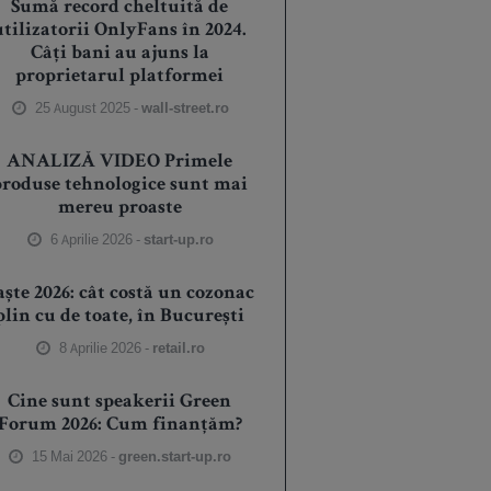
Sumă record cheltuită de
utilizatorii OnlyFans în 2024.
Câți bani au ajuns la
proprietarul platformei
25 August 2025 -
wall-street.ro
ANALIZĂ VIDEO Primele
produse tehnologice sunt mai
mereu proaste
6 Aprilie 2026 -
start-up.ro
aște 2026: cât costă un cozonac
plin cu de toate, în București
8 Aprilie 2026 -
retail.ro
Cine sunt speakerii Green
Forum 2026: Cum finanțăm?
15 Mai 2026 -
green.start-up.ro