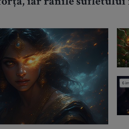
orță, iar rănile sufletului 
6 i