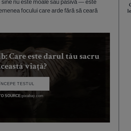
e sine nu este moale sau pasivă — este
asemenea focului care arde fără să ceară
l