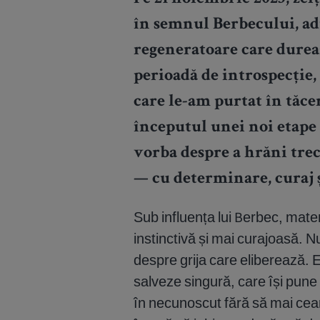
în semnul Berbecului, ad
regeneratoare care durea
perioadă de introspecție,
care le-am purtat în tăc
începutul unei noi etape
vorba despre a hrăni trec
— cu determinare, curaj ș
Sub influența lui Berbec, mate
instinctivă și mai curajoasă. N
despre grija care eliberează. 
salveze singură, care își pune
în necunoscut fără să mai cea