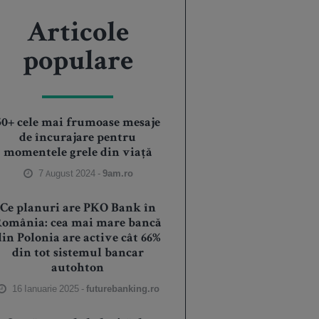
Articole
populare
50+ cele mai frumoase mesaje
de încurajare pentru
momentele grele din viață
7 August 2024 -
9am.ro
Ce planuri are PKO Bank în
România: cea mai mare bancă
din Polonia are active cât 66%
din tot sistemul bancar
autohton
16 Ianuarie 2025 -
futurebanking.ro