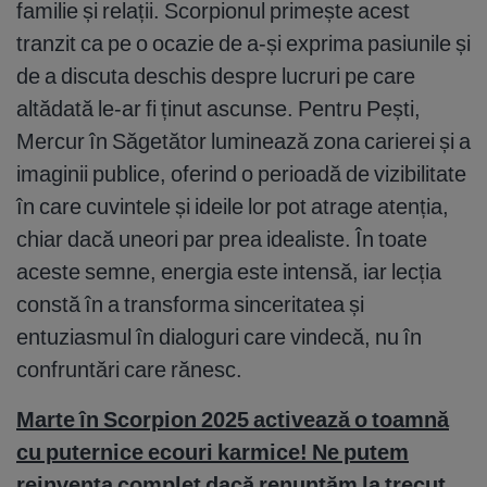
familie și relații. Scorpionul primește acest
tranzit ca pe o ocazie de a-și exprima pasiunile și
de a discuta deschis despre lucruri pe care
altădată le-ar fi ținut ascunse. Pentru Pești,
Mercur în Săgetător luminează zona carierei și a
imaginii publice, oferind o perioadă de vizibilitate
în care cuvintele și ideile lor pot atrage atenția,
chiar dacă uneori par prea idealiste. În toate
aceste semne, energia este intensă, iar lecția
constă în a transforma sinceritatea și
entuziasmul în dialoguri care vindecă, nu în
confruntări care rănesc.
Marte în Scorpion 2025 activează o toamnă
cu puternice ecouri karmice! Ne putem
reinventa complet dacă renunțăm la trecut