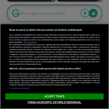
Nouă ne pasă ca datele tale personale să rămână confidențiale
Noi și partenerii noștri
610
stocăm și/sau accesăm informații pe dispozitivul dvs., precum identificatorii cookie unici
pentru prelucrarea datelor cu caracter personal. Puteți accepta sau gestiona alegerile dvs. făcând clic mai jos sau în
orice moment, pe pagina cu politica de confidențialitate. Aceste alegeri vor fi raportate partenerilor noștri și nu vă vor
afecta navigarea.
Mai multe detalii
Noi si partenerii nostri (retelele de socializare si agentiile de publicitate partenere, precum si furnizorii nostri de servicii
de date analitice) prelucram date pentru a permite website-ului sa functioneze, pentru a personaliza continutul si
anunturile publicitare afisate in functie de interesele si/sau profilul dvs., pentru a va oferi functionalitati aferente
retelelor de socializare si pentru a analiza traficul pe website. Beneficiati de drepturile prevazute de art. 15-22 din GDPR
in legatura cu prelucrarea datelor cu caracter personal. Aceste drepturi pot fi exercitate prin modalitatea indicata
aici
.
Prin click pe “ACCEPT TOATE”, acceptati folosirea tuturor Tehnologiilor de tip Cookie, care implica inclusiv acceptul
dvs. cu privire la stocarea/accesarea informatiilor de catre Vendor-ii cu care colaboram. Prin click pe “VREAU SA
MODIFIC SETARILE INDIVIDUAL” puteti schimba preferintele in mod individual, mai putin cele legate de cookie strict
necesare pentru functionarea website-ului.
Atât noi, cât și partenerii noștri prelucrăm datele pentru a oferi:
Măsurarea performanței reclamelor. Dezvoltarea și îmbunătățirea serviciilor. Utilizarea profilurilor pentru selectarea
conținutului personalizat. Stocarea și/sau accesarea informațiilor de pe un dispozitiv. Crearea profilurilor de conținut
personalizat. Utilizarea profilurilor pentru selectarea publicității personalizate. Crearea profilurilor pentru publicitate
personalizată. Măsurarea performanței conținutului. Înțelegerea publicului prin statistici sau combinații de date din
surse diferite. Utilizarea de date limitate pentru a selecta publicitatea. Utilizarea datelor limitate pentru a selecta
conținutul. Date precise de geolocație și identificarea prin scanarea dispozitivului.
Listă parteneri (furnizori)
Vladimir
ACCEPT TOATE
Ultima actualizare: 25 Septembrie 2025 @ 06:09
VREAU SA MODIFIC SETARILE INDIVIDUAL