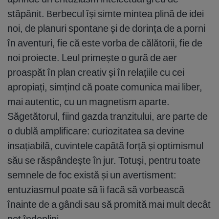
stăpânit. Berbecul își simte mintea plină de idei
noi, de planuri spontane și de dorința de a porni
în aventuri, fie că este vorba de călătorii, fie de
noi proiecte. Leul primește o gură de aer
proaspăt în plan creativ și în relațiile cu cei
apropiați, simțind că poate comunica mai liber,
mai autentic, cu un magnetism aparte.
Săgetătorul, fiind gazda tranzitului, are parte de
o dublă amplificare: curiozitatea sa devine
insațiabilă, cuvintele capătă forță și optimismul
său se răspândește în jur. Totuși, pentru toate
semnele de foc există și un avertisment:
entuziasmul poate să îi facă să vorbească
înainte de a gândi sau să promită mai mult decât
pot îndeplini.