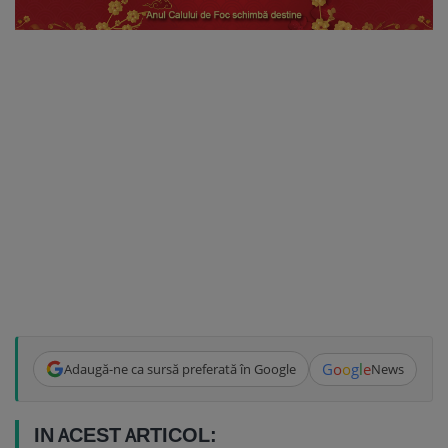
G
o
o
g
l
e
Adaugă-ne ca sursă preferată în Google
News
IN ACEST ARTICOL: