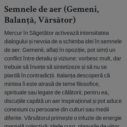
Semnele de aer (Gemeni,
Balanță, Vărsător)
Mercur în Săgetător activează intensitatea
dialogului și nevoia de a schimba idei în semnele
de aer. Gemenii, aflați în opoziție, pot simți un
conflict între detaliu și viziune: vorbesc mult, dar
trebuie să învețe să sintetizeze și să nu se
piardă în contradicții. Balanța descoperă că
mintea îi este atrasă de teme filosofice,
spirituale sau legate de călătorii; pentru ea,
discuțiile capătă un aer inspirațional și pot aduce
conexiuni cu persoane din culturi sau medii
diferite. Vărsătorul primește o infuzie de energie
mentală colectivă: ideile curg, planurile de viitor