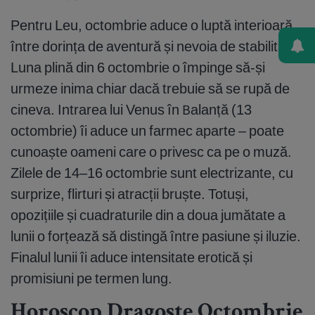
Pentru Leu, octombrie aduce o luptă interioară
între dorința de aventură și nevoia de stabilitate.
Luna plină din 6 octombrie o împinge să-și
urmeze inima chiar dacă trebuie să se rupă de
cineva. Intrarea lui Venus în Balanță (13
octombrie) îi aduce un farmec aparte – poate
cunoaște oameni care o privesc ca pe o muză.
Zilele de 14–16 octombrie sunt electrizante, cu
surprize, flirturi și atracții bruște. Totuși,
opozițiile și cuadraturile din a doua jumătate a
lunii o forțează să distingă între pasiune și iluzie.
Finalul lunii îi aduce intensitate erotică și
promisiuni pe termen lung.
Horoscop Dragoste Octombrie