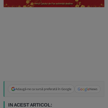
G
o
o
g
l
e
Adaugă-ne ca sursă preferată în Google
News
IN ACEST ARTICOL: