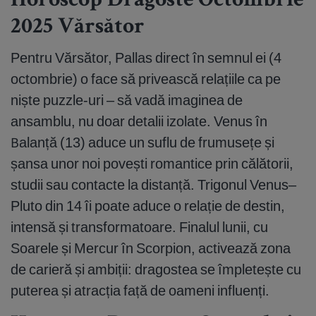
Horoscop Dragoste Octombrie
2025 Vărsător
Pentru Vărsător, Pallas direct în semnul ei (4
octombrie) o face să privească relațiile ca pe
niște puzzle-uri – să vadă imaginea de
ansamblu, nu doar detalii izolate. Venus în
Balanță (13) aduce un suflu de frumusețe și
șansa unor noi povești romantice prin călătorii,
studii sau contacte la distanță. Trigonul Venus–
Pluto din 14 îi poate aduce o relație de destin,
intensă și transformatoare. Finalul lunii, cu
Soarele și Mercur în Scorpion, activează zona
de carieră și ambiții: dragostea se împletește cu
puterea și atracția față de oameni influenți.