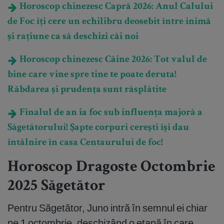
Horoscop chinezesc Capră 2026: Anul Calului
de Foc îți cere un echilibru deosebit între inimă
și rațiune ca să deschizi căi noi
Horoscop chinezesc Câine 2026: Tot valul de
bine care vine spre tine te poate deruta!
Răbdarea și prudența sunt răsplătite
Finalul de an ia foc sub influența majoră a
Săgetătorului! Șapte corpuri cerești își dau
întâlnire în casa Centaurului de foc!
Horoscop Dragoste Octombrie
2025 Săgetător
Pentru Săgetător, Juno intră în semnul ei chiar
pe 1 octombrie, deschizând o etapă în care