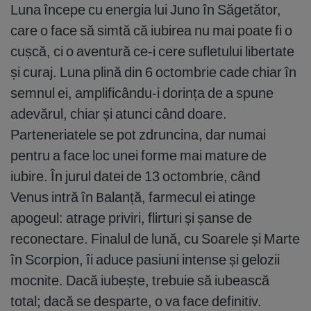
Luna începe cu energia lui Juno în Săgetător,
care o face să simtă că iubirea nu mai poate fi o
cușcă, ci o aventură ce-i cere sufletului libertate
și curaj. Luna plină din 6 octombrie cade chiar în
semnul ei, amplificându-i dorința de a spune
adevărul, chiar și atunci când doare.
Parteneriatele se pot zdruncina, dar numai
pentru a face loc unei forme mai mature de
iubire. În jurul datei de 13 octombrie, când
Venus intră în Balanță, farmecul ei atinge
apogeul: atrage priviri, flirturi și șanse de
reconectare. Finalul de lună, cu Soarele și Marte
în Scorpion, îi aduce pasiuni intense și gelozii
mocnite. Dacă iubește, trebuie să iubească
total; dacă se desparte, o va face definitiv.