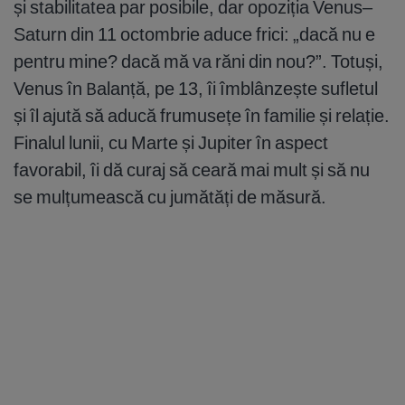
și stabilitatea par posibile, dar opoziția Venus–
Saturn din 11 octombrie aduce frici: „dacă nu e
pentru mine? dacă mă va răni din nou?”. Totuși,
Venus în Balanță, pe 13, îi îmblânzește sufletul
și îl ajută să aducă frumusețe în familie și relație.
Finalul lunii, cu Marte și Jupiter în aspect
favorabil, îi dă curaj să ceară mai mult și să nu
se mulțumească cu jumătăți de măsură.