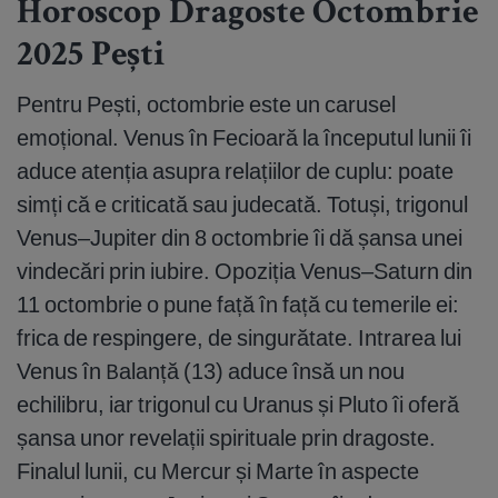
Horoscop Dragoste Octombrie
2025 Pești
Pentru Pești, octombrie este un carusel
emoțional. Venus în Fecioară la începutul lunii îi
aduce atenția asupra relațiilor de cuplu: poate
simți că e criticată sau judecată. Totuși, trigonul
Venus–Jupiter din 8 octombrie îi dă șansa unei
vindecări prin iubire. Opoziția Venus–Saturn din
11 octombrie o pune față în față cu temerile ei:
frica de respingere, de singurătate. Intrarea lui
Venus în Balanță (13) aduce însă un nou
echilibru, iar trigonul cu Uranus și Pluto îi oferă
șansa unor revelații spirituale prin dragoste.
Finalul lunii, cu Mercur și Marte în aspecte