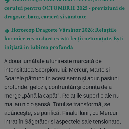
Micile alegeri duc la mari revelații. Harta
cerului pentru OCTOMBRIE 2025 - previziuni de
dragoste, bani, carieră și sănătate
Horoscop Dragoste Vărsător 2026: Relațiile
karmice revin dacă există lecții neînvățate. Ești
inițiată în iubirea profundă
A doua jumătate a lunii este marcată de
intensitatea Scorpionului: Mercur, Marte și
Soarele pătrund în acest semn și aduc pasiuni
profunde, gelozii, confruntări și dorința de a
merge „până la capăt”. Relațiile superficiale nu
mai au nicio șansă. Totul se transformă, se
adâncește, se purifică. Finalul lunii, cu Mercur
intrat în Săgetător și aspectele sale tensionate,