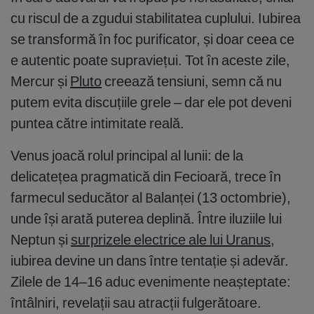
cu riscul de a zgudui stabilitatea cuplului. Iubirea
se transformă în foc purificator, și doar ceea ce
e autentic poate supraviețui. Tot în aceste zile,
Mercur și
Pluto
creează tensiuni, semn că nu
putem evita discuțiile grele – dar ele pot deveni
puntea către intimitate reală.
Venus joacă rolul principal al lunii: de la
delicatețea pragmatică din Fecioară, trece în
farmecul seducător al Balanței (13 octombrie),
unde își arată puterea deplină. Între iluziile lui
Neptun și
surprizele electrice ale lui Uranus
,
iubirea devine un dans între tentație și adevăr.
Zilele de 14–16 aduc evenimente neașteptate:
întâlniri, revelații sau atracții fulgerătoare.