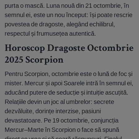
purta o mască. Luna nouă din 21 octombrie, în
semnul ei, este un nou început: își poate rescrie
povestea de dragoste, alegând echilibrul,
respectul și frumusețea autentică.
Horoscop Dragoste Octombrie
2025 Scorpion
Pentru Scorpion, octombrie este o lună de foc și
mister. Mercur și apoi Soarele intră în semnul ei,
aducând putere de seducție și intuiție ascuțită.
Relațiile devin un joc al umbrelor: secrete
dezvăluite, dorințe interzise, pasiuni
devastatoare. Pe 19 octombrie, conjuncția
Mercur–Marte în Scorpion o face să spună
direct ce vrea și să ceară răspunsuri. Finalul