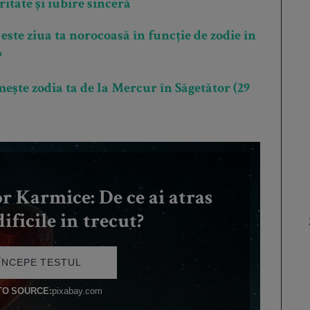
ritate și iubire sinceră
te ziua ta norocoasă în funcție de zodie în
?
ește zodia ta de la Mercur în Săgetător (29