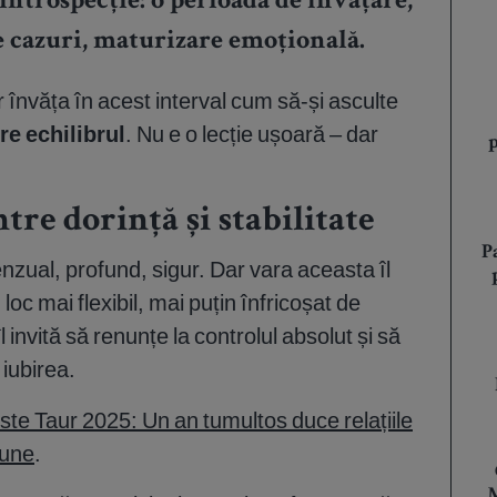
 introspecție: o perioadă de învățare,
e cazuri, maturizare emoțională.
r învăța în acest interval cum să-și asculte
re echilibrul
. Nu e o lecție ușoară – dar
.
tre dorință și stabilitate
P
enzual, profund, sigur. Dar vara aceasta îl
oc mai flexibil, mai puțin înfricoșat de
 invită să renunțe la controlul absolut și să
iubirea.
e Taur 2025: Un an tumultos duce relațiile
iune
.
M