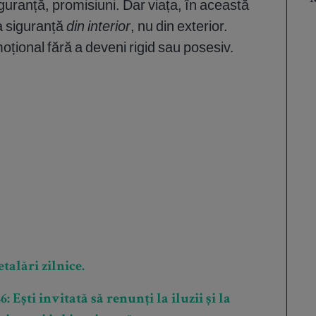
guranță, promisiuni. Dar viața, în această
a siguranță
din interior
, nu din exterior.
oțional fără a deveni rigid sau posesiv.
talări zilnice.
 Ești invitată să renunți la iluzii și la