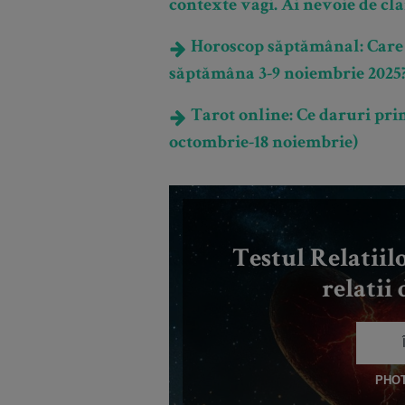
contexte vagi. Ai nevoie de cla
Horoscop săptămânal: Care es
săptămâna 3-9 noiembrie 2025
Tarot online: Ce daruri prim
octombrie-18 noiembrie)