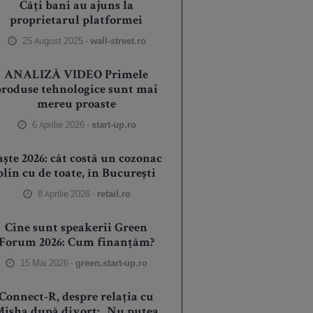
Câți bani au ajuns la
proprietarul platformei
25 August 2025 -
wall-street.ro
ANALIZĂ VIDEO Primele
produse tehnologice sunt mai
mereu proaste
6 Aprilie 2026 -
start-up.ro
aște 2026: cât costă un cozonac
plin cu de toate, în București
8 Aprilie 2026 -
retail.ro
Cine sunt speakerii Green
Forum 2026: Cum finanțăm?
15 Mai 2026 -
green.start-up.ro
Connect-R, despre relația cu
isha după divorț: „Nu putea