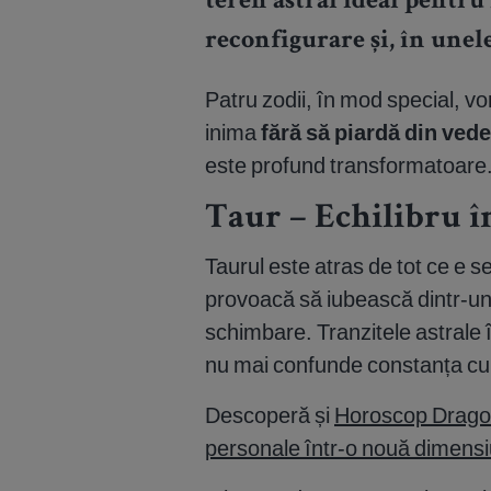
teren astral ideal pentru
reconfigurare și, în unel
Patru zodii, în mod special, vo
inima
fără să piardă din vede
este profund transformatoare
Taur – Echilibru în
Taurul este atras de tot ce e s
provoacă să iubească dintr-un l
schimbare. Tranzitele astrale îl
nu mai confunde constanța cu 
Descoperă și
Horoscop Dragost
personale într-o nouă dimens