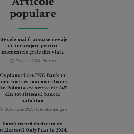
Articole
populare
50+ cele mai frumoase mesaje
de încurajare pentru
momentele grele din viață
7 August 2024 -
9am.ro
Ce planuri are PKO Bank în
România: cea mai mare bancă
din Polonia are active cât 66%
din tot sistemul bancar
autohton
16 Ianuarie 2025 -
futurebanking.ro
Sumă record cheltuită de
utilizatorii OnlyFans în 2024.