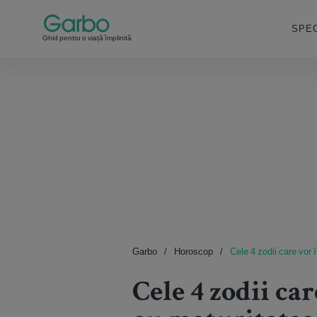
SPEC
Ghid pentru o viață împlinită
Garbo
Horoscop
Cele 4 zodii care vor 
Cele 4 zodii ca