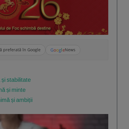
G
o
o
g
l
e
ă preferată în Google
News
și stabilitate
mă și minte
nimă și ambiții