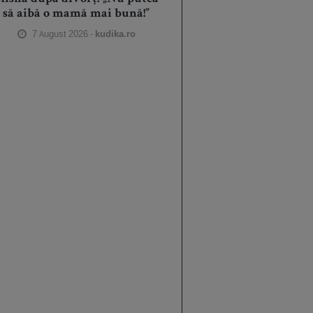
să aibă o mamă mai bună!”
7 August 2026 -
kudika.ro