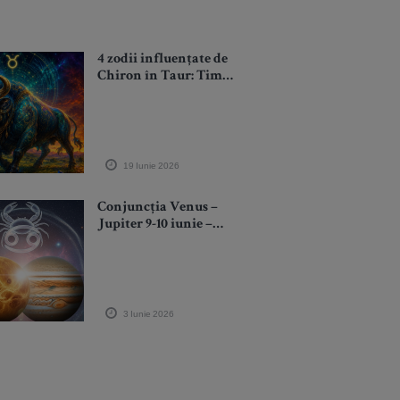
4 zodii influențate de
Chiron în Taur: Timp
de 3 luni trec prin
toate stările, dar își
vindecă relația cu
banii și resursele
19 Iunie 2026
Conjuncția Venus –
Jupiter 9-10 iunie –
fenomen rar pe cer!
Unde cosmice de
abundență, iubire și
noroc pentru 4 zodii
3 Iunie 2026