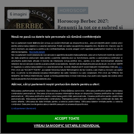
HOROSCOP
6 imagini
Horoscop Berbec 2027:
Renunți la tot ce e șubred și
descoperi că marile victorii se
Nouă ne pasă ca datele tale personale să rămână confidențiale
obțin prin perseverență
Noi și partenerii noștri
610
stocăm și/sau accesăm informații pe dispozitivul dvs., precum identificatorii cookie unici
pentru prelucrarea datelor cu caracter personal. Puteți accepta sau gestiona alegerile dvs. făcând clic mai jos sau în
orice moment, pe pagina cu politica de confidențialitate. Aceste alegeri vor fi raportate partenerilor noștri și nu vă vor
afecta navigarea.
Mai multe detalii
Noi si partenerii nostri (retelele de socializare si agentiile de publicitate partenere, precum si furnizorii nostri de servicii
de date analitice) prelucram date pentru a permite website-ului sa functioneze, pentru a personaliza continutul si
anunturile publicitare afisate in functie de interesele si/sau profilul dvs., pentru a va oferi functionalitati aferente
retelelor de socializare si pentru a analiza traficul pe website. Beneficiati de drepturile prevazute de art. 15-22 din GDPR
in legatura cu prelucrarea datelor cu caracter personal. Aceste drepturi pot fi exercitate prin modalitatea indicata
aici
.
31 Iulie 2026
Prin click pe “ACCEPT TOATE”, acceptati folosirea tuturor Tehnologiilor de tip Cookie, care implica inclusiv acceptul
dvs. cu privire la stocarea/accesarea informatiilor de catre Vendor-ii cu care colaboram. Prin click pe “VREAU SA
MODIFIC SETARILE INDIVIDUAL” puteti schimba preferintele in mod individual, mai putin cele legate de cookie strict
necesare pentru functionarea website-ului.
Atât noi, cât și partenerii noștri prelucrăm datele pentru a oferi:
Măsurarea performanței reclamelor. Dezvoltarea și îmbunătățirea serviciilor. Utilizarea profilurilor pentru selectarea
conținutului personalizat. Stocarea și/sau accesarea informațiilor de pe un dispozitiv. Crearea profilurilor de conținut
personalizat. Utilizarea profilurilor pentru selectarea publicității personalizate. Crearea profilurilor pentru publicitate
personalizată. Măsurarea performanței conținutului. Înțelegerea publicului prin statistici sau combinații de date din
surse diferite. Utilizarea de date limitate pentru a selecta publicitatea. Utilizarea datelor limitate pentru a selecta
conținutul. Date precise de geolocație și identificarea prin scanarea dispozitivului.
Listă parteneri (furnizori)
ACCEPT TOATE
VREAU SA MODIFIC SETARILE INDIVIDUAL