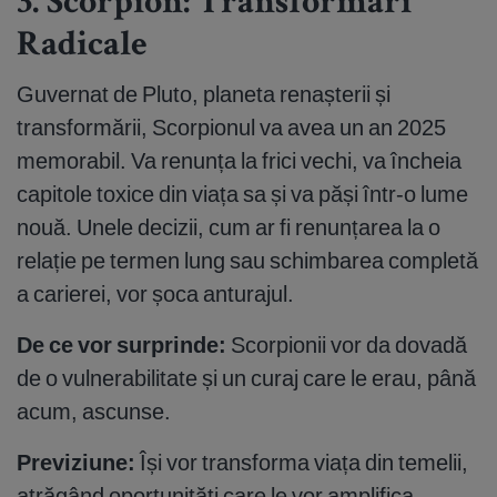
3. Scorpion: Transformări
Radicale
Guvernat de Pluto, planeta renașterii și
transformării, Scorpionul va avea un an 2025
memorabil. Va renunța la frici vechi, va încheia
capitole toxice din viața sa și va păși într-o lume
nouă. Unele decizii, cum ar fi renunțarea la o
relație pe termen lung sau schimbarea completă
a carierei, vor șoca anturajul.
De ce vor surprinde:
Scorpionii vor da dovadă
de o vulnerabilitate și un curaj care le erau, până
acum, ascunse.
Previziune:
Își vor transforma viața din temelii,
atrăgând oportunități care le vor amplifica