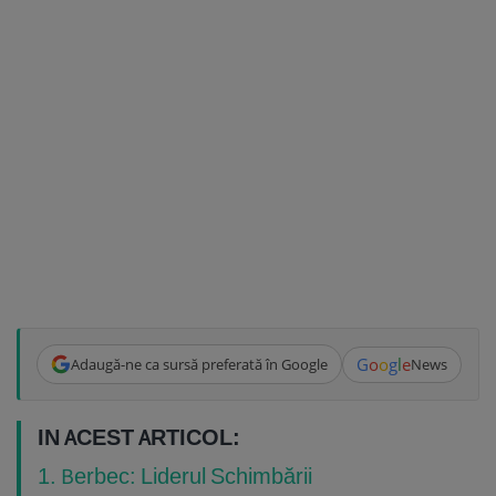
G
o
o
g
l
e
Adaugă-ne ca sursă preferată în Google
News
IN ACEST ARTICOL:
1. Berbec: Liderul Schimbării