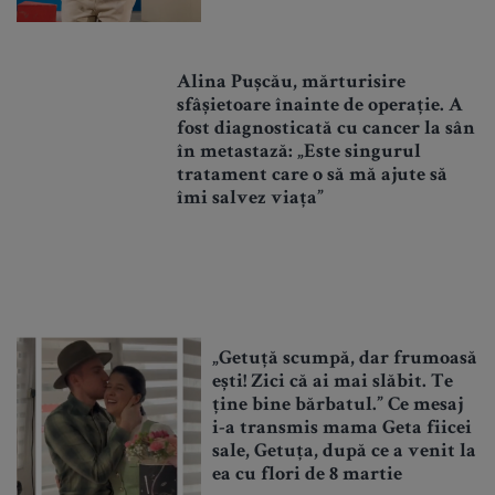
Alina Pușcău, mărturisire
sfâșietoare înainte de operație. A
fost diagnosticată cu cancer la sân
în metastază: „Este singurul
tratament care o să mă ajute să
îmi salvez viața”
„Getuță scumpă, dar frumoasă
ești! Zici că ai mai slăbit. Te
ține bine bărbatul.” Ce mesaj
i-a transmis mama Geta fiicei
sale, Getuța, după ce a venit la
ea cu flori de 8 martie