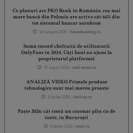
Ce planuri are PKO Bank în România: cea mai
mare bancă din Polonia are active cât 66% din
tot sistemul bancar autohton
16 Ianuarie 2025 -
futurebanking.ro
Sumă record cheltuită de utilizatorii
OnlyFans în 2024. Câți bani au ajuns la
proprietarul platformei
25 August 2025 -
wall-street.ro
ANALIZĂ VIDEO Primele produse
tehnologice sunt mai mereu proaste
6 Aprilie 2026 -
start-up.ro
Paște 2026: cât costă un cozonac plin cu de
toate, în București
8 Aprilie 2026 -
retail.ro