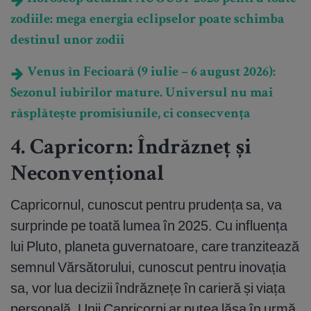
zodiile: mega energia eclipselor poate schimba
destinul unor zodii
Venus în Fecioară (9 iulie – 6 august 2026):
Sezonul iubirilor mature. Universul nu mai
răsplătește promisiunile, ci consecvența
4. Capricorn: Îndrăzneț și
Neconvențional
Capricornul, cunoscut pentru prudența sa, va
surprinde pe toată lumea în 2025. Cu influența
lui Pluto, planeta guvernatoare, care tranzitează
semnul Vărsătorului, cunoscut pentru inovația
sa, vor lua decizii îndrăznețe în carieră și viața
personală. Unii Capricorni ar putea lăsa în urmă