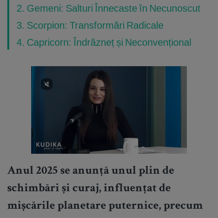
2. Gemeni: Salturi Înnecaste în Necunoscut
3. Scorpion: Transformări Radicale
4. Capricorn: Îndrăzneț și Neconvențional
Anul 2025 se anunță unul plin de
schimbări și curaj, influențat de
mișcările planetare puternice, precum