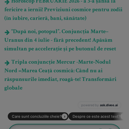
Horoscop FEBRUARIE 2026 - a 3-a șansă la
fericire a iernii! Previziuni cosmice pentru zodii
(în iubire, carieră, bani, sănătate)
“După noi, potopul”. Conjuncția Marte–
Uranus din 4 iulie - fără precedent! Apăsăm
simultan pe accelerație și pe butonul de reset
Tripla conjuncție Mercur -Marte-Nodul
Nord =Marea Ceață cosmică: Când nu ai
răspunsurile imediat, roagă-te! Transformări
globale