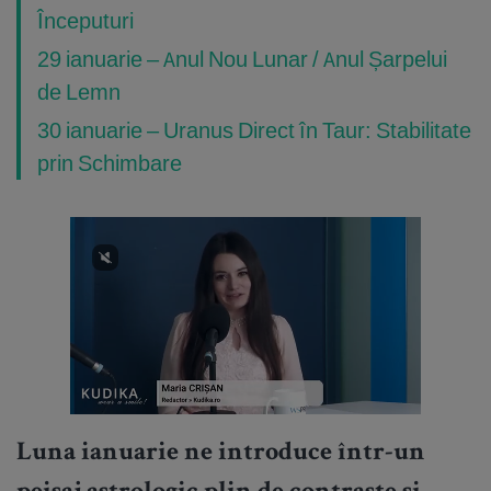
Începuturi
29 ianuarie – Anul Nou Lunar / Anul Șarpelui
de Lemn
30 ianuarie – Uranus Direct în Taur: Stabilitate
prin Schimbare
Luna ianuarie ne introduce într-un