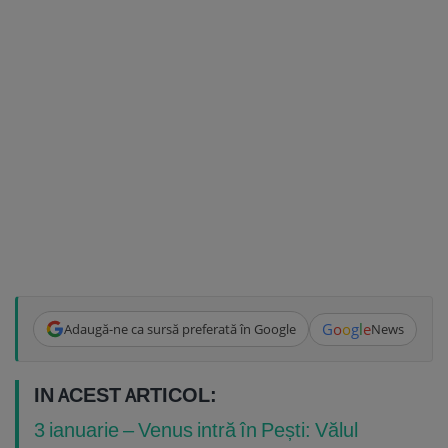
G
o
o
g
l
e
Adaugă-ne ca sursă preferată în Google
News
IN ACEST ARTICOL:
3 ianuarie – Venus intră în Pești: Vălul