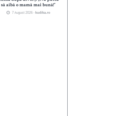
să aibă o mamă mai bună!”
7 August 2026 -
kudika.ro