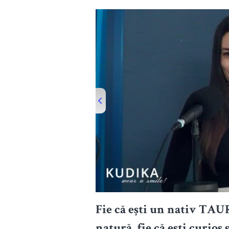
00:00
/
21:31
Fie că ești un nativ TAU