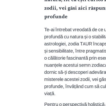
natură, fie că ești curios
zodii, vei găsi aici răspu
profunde
Te-ai întrebat vreodată de ce 
profundă cu natura și o stabilit
astrologiei, zodia TAUR încaps
și sensibilitate, între pragmat
o călătorie fascinantă prin ese
nuanțele acestui semn zodiacal
dornic să-ți descoperi adevărat
misterele acestei zodii, vei găs
profunde, învățând cum să culti
viață.
Pentru o perspectivă holistică