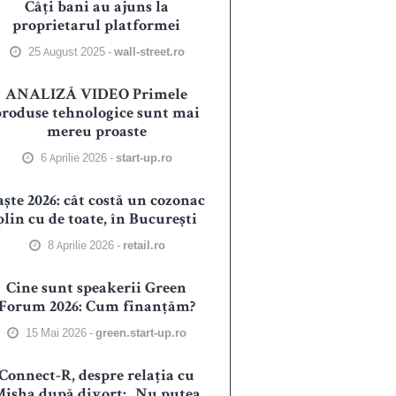
Câți bani au ajuns la
proprietarul platformei
25 August 2025 -
wall-street.ro
ANALIZĂ VIDEO Primele
produse tehnologice sunt mai
mereu proaste
6 Aprilie 2026 -
start-up.ro
aște 2026: cât costă un cozonac
plin cu de toate, în București
8 Aprilie 2026 -
retail.ro
Cine sunt speakerii Green
Forum 2026: Cum finanțăm?
15 Mai 2026 -
green.start-up.ro
Connect-R, despre relația cu
isha după divorț: „Nu putea