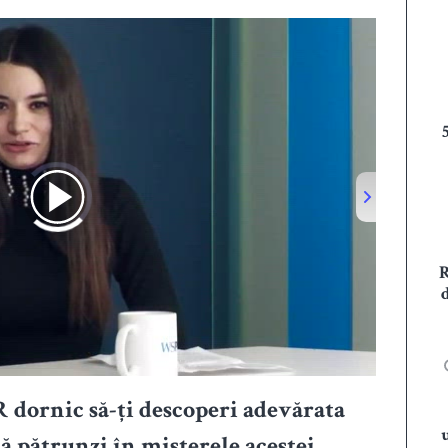
R dornic să-ți descoperi adevărata