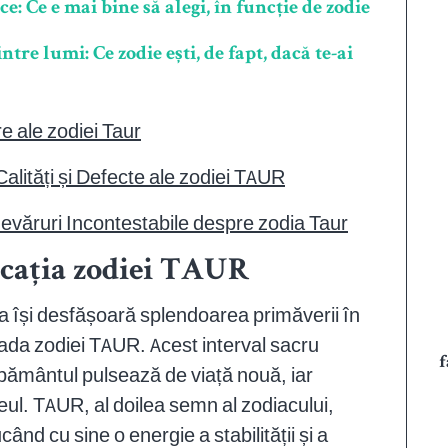
: Ce e mai bine să alegi, în funcție de zodie
tre lumi: Ce zodie ești, de fapt, dacă te-ai
e ale zodiei Taur
alități și Defecte ale zodiei TAUR
ăruri Incontestabile despre zodia Taur
icația zodiei TAUR
ura își desfășoară splendoarea primăverii în
ada zodiei TAUR. Acest interval sacru
f
pământul pulsează de viață nouă, iar
ul. TAUR, al doilea semn al zodiacului,
ând cu sine o energie a stabilității și a