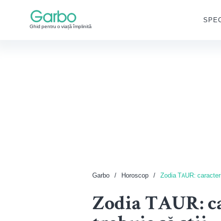
SPEC
Ghid pentru o viață împlinită
Garbo
Horoscop
Zodia TAUR: caracterist
Zodia TAUR: car