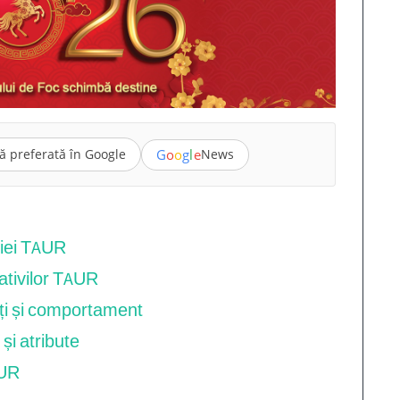
G
o
o
g
l
e
ă preferată în Google
News
diei TAUR
nativilor TAUR
ăți și comportament
și atribute
AUR