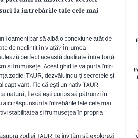
 să pătrunzi în misterele acestei
nsuri la întrebările tale cele mai
unii oameni par să aibă o conexiune atât de
ate de neclintit în viață? În lumea
ulează perfect această dualitate între forță
ism și frumusețe. Acest ghid te va purta într-
P
nța zodiei TAUR, dezvăluindu-ți secretele și
 captivant. Fie că ești un nativ TAUR
a natură, fie că ești curios să pătrunzi în
i aici răspunsuri la întrebările tale cele mai
vi stabilitatea și frumusețea în propria
 asupra zodiei TAUR, te invităm să explorezi
M