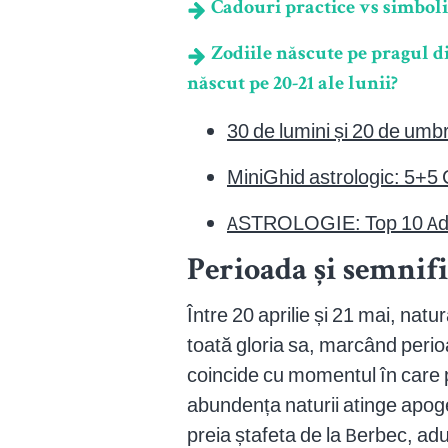
Cadouri practice vs simbolice
Zodiile născute pe pragul din
născut pe 20-21 ale lunii?
30 de lumini și 20 de umbr
MiniGhid astrologic: 5+5 C
ASTROLOGIE: Top 10 Adev
Perioada și semnif
Între 20 aprilie și 21 mai, nat
toată gloria sa, marcând perio
coincide cu momentul în care 
abundența naturii atinge apoge
preia ștafeta de la Berbec, aduc