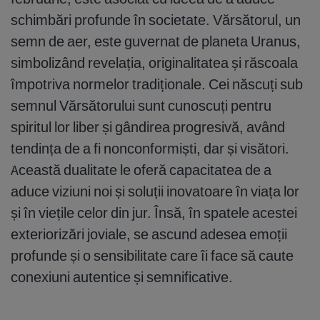
schimbări profunde în societate. Vărsătorul, un
semn de aer, este guvernat de planeta Uranus,
simbolizând revelația, originalitatea și răscoala
împotriva normelor tradiționale. Cei născuți sub
semnul Vărsătorului sunt cunoscuți pentru
spiritul lor liber și gândirea progresivă, având
tendința de a fi nonconformiști, dar și visători.
Această dualitate le oferă capacitatea de a
aduce viziuni noi și soluții inovatoare în viața lor
și în viețile celor din jur. Însă, în spatele acestei
exteriorizări joviale, se ascund adesea emoții
profunde și o sensibilitate care îi face să caute
conexiuni autentice și semnificative.