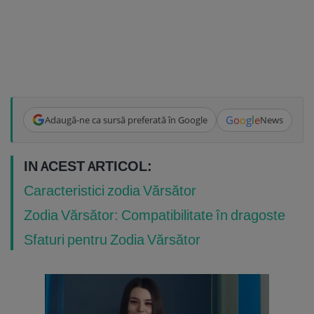
G
o
o
g
l
e
Adaugă-ne ca sursă preferată în Google
News
IN ACEST ARTICOL:
Caracteristici zodia Vărsător
Zodia Vărsător: Compatibilitate în dragoste
Sfaturi pentru Zodia Vărsător