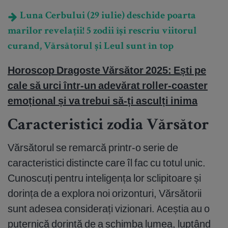
Luna Cerbului (29 iulie) deschide poarta
marilor revelații! 5 zodii își rescriu viitorul
curand, Vărsătorul și Leul sunt în top
Horoscop Dragoste Vărsător 2025: Ești pe
cale să urci într-un adevărat roller-coaster
emoțional și va trebui să-ți asculți inima
Caracteristici zodia Vărsător
Vărsătorul se remarcă printr-o serie de
caracteristici distincte care îl fac cu totul unic.
Cunoscuți pentru inteligența lor sclipitoare și
dorința de a explora noi orizonturi, Vărsătorii
sunt adesea considerați vizionari. Aceștia au o
puternică dorință de a schimba lumea, luptând