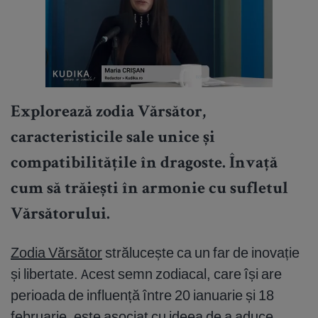
Explorează zodia Vărsător,
caracteristicile sale unice și
compatibilitățile în dragoste. Învață
cum să trăiești în armonie cu sufletul
Vărsătorului.
Zodia Vărsător
strălucește ca un far de inovație
și libertate. Acest semn zodiacal, care își are
perioada de influență între 20 ianuarie și 18
februarie, este asociat cu ideea de a aduce