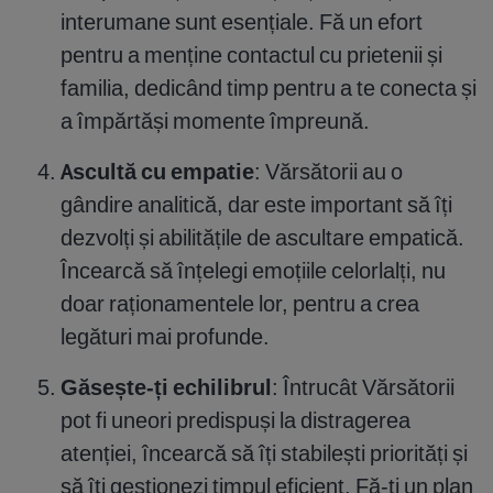
interumane sunt esențiale. Fă un efort
pentru a menține contactul cu prietenii și
familia, dedicând timp pentru a te conecta și
a împărtăși momente împreună.
Ascultă cu empatie
: Vărsătorii au o
gândire analitică, dar este important să îți
dezvolți și abilitățile de ascultare empatică.
Încearcă să înțelegi emoțiile celorlalți, nu
doar raționamentele lor, pentru a crea
legături mai profunde.
Găsește-ți echilibrul
: Întrucât Vărsătorii
pot fi uneori predispuși la distragerea
atenției, încearcă să îți stabilești priorități și
să îți gestionezi timpul eficient. Fă-ți un plan