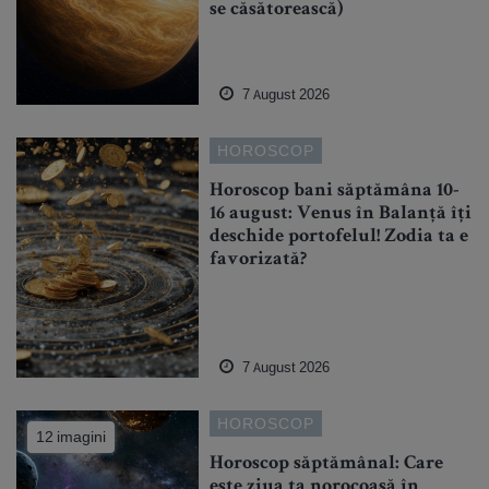
se căsătorească)
7 August 2026
HOROSCOP
Horoscop bani săptămâna 10-
16 august: Venus în Balanță îți
deschide portofelul! Zodia ta e
favorizată?
7 August 2026
HOROSCOP
12 imagini
Horoscop săptămânal: Care
este ziua ta norocoasă în