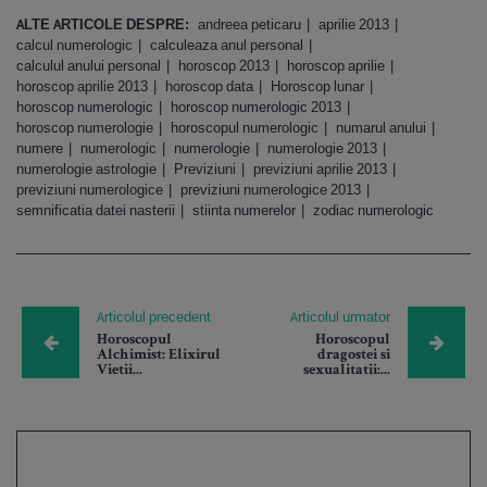
ALTE ARTICOLE DESPRE:
andreea peticaru
aprilie 2013
calcul numerologic
calculeaza anul personal
calculul anului personal
horoscop 2013
horoscop aprilie
horoscop aprilie 2013
horoscop data
Horoscop lunar
horoscop numerologic
horoscop numerologic 2013
horoscop numerologie
horoscopul numerologic
numarul anului
numere
numerologic
numerologie
numerologie 2013
numerologie astrologie
Previziuni
previziuni aprilie 2013
previziuni numerologice
previziuni numerologice 2013
semnificatia datei nasterii
stiinta numerelor
zodiac numerologic
Articolul precedent
Articolul urmator
Horoscopul
Horoscopul
Alchimist: Elixirul
dragostei si
Vietii...
sexualitatii:...