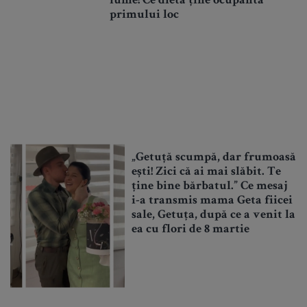
lume! Ce dietă ține ocupanta
primului loc
„Getuță scumpă, dar frumoasă
ești! Zici că ai mai slăbit. Te
ține bine bărbatul.” Ce mesaj
i-a transmis mama Geta fiicei
sale, Getuța, după ce a venit la
ea cu flori de 8 martie