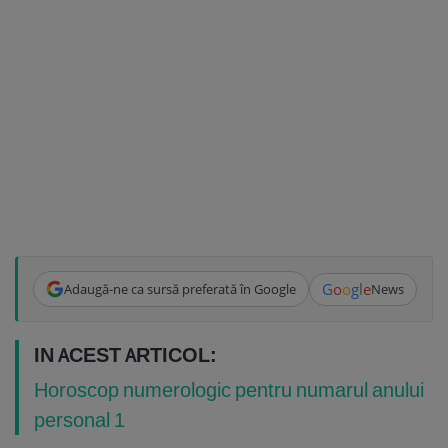
G
o
o
g
l
e
Adaugă-ne ca sursă preferată în Google
News
IN ACEST ARTICOL:
Horoscop numerologic pentru numarul anului
personal 1