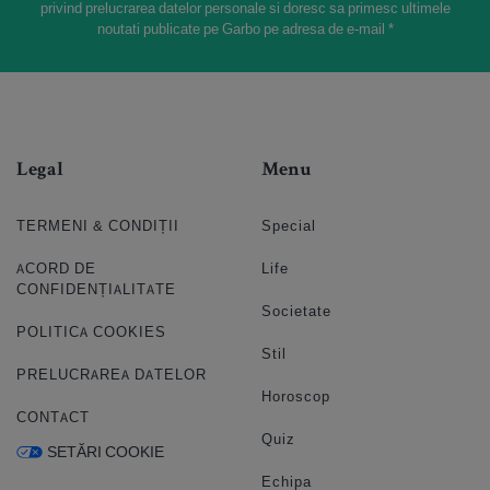
privind prelucrarea datelor personale si doresc sa primesc ultimele
noutati publicate pe Garbo pe adresa de e-mail *
Legal
Menu
TERMENI & CONDIȚII
Special
ACORD DE
Life
CONFIDENȚIALITATE
Societate
POLITICA COOKIES
Stil
PRELUCRAREA DATELOR
Horoscop
CONTACT
Quiz
SETĂRI COOKIE
Echipa