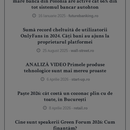
mare bancă din Polonia are active cât 66% din
tot sistemul bancar autohton
16 Ianuarie 2025 -
futurebanking.ro
Sumă record cheltuită de utilizatorii
OnlyFans în 2024. Câți bani au ajuns la
proprietarul platformei
25 August 2025 -
wall-street.ro
ANALIZĂ VIDEO Primele produse
tehnologice sunt mai mereu proaste
6 Aprilie 2026 -
start-up.ro
Paște 2026: cât costă un cozonac plin cu de
toate, în București
8 Aprilie 2026 -
retail.ro
Cine sunt speakerii Green Forum 2026: Cum
finanțăm?